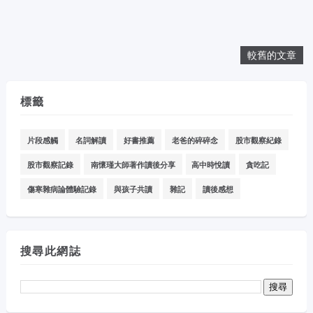
較舊的文章
標籤
片段感觸
名詞解讀
好書推薦
老爸的碎碎念
股市觀察紀錄
股市觀察記錄
南懷瑾大師著作讀後分享
高中時悅讀
貪吃記
傷寒雜病論體驗記錄
與孩子共讀
雜記
讀後感想
搜尋此網誌