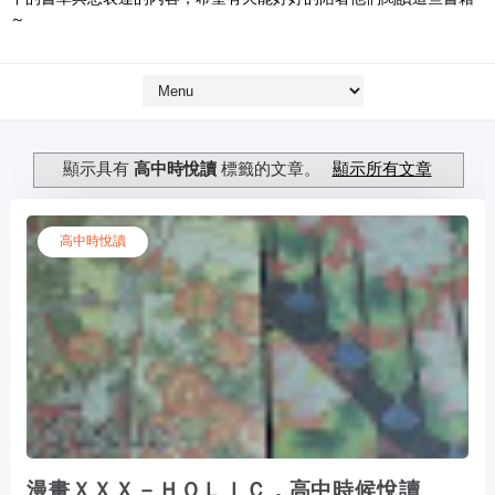
～
顯示具有
高中時悅讀
標籤的文章。
顯示所有文章
高中時悅讀
漫畫ＸＸＸ－ＨＯＬＩＣ，高中時候悅讀