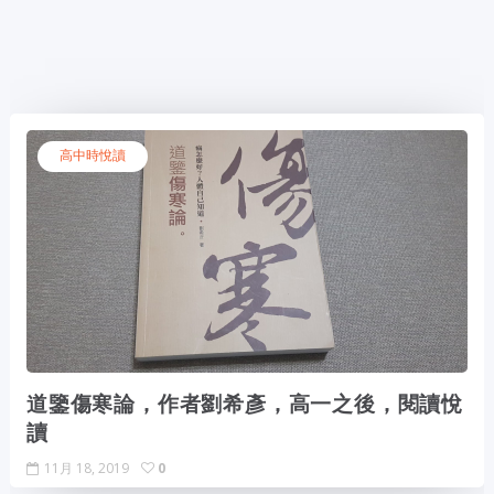
高中時悅讀
道鑒傷寒論，作者劉希彥，高一之後，閱讀悅
讀
11月 18, 2019
0