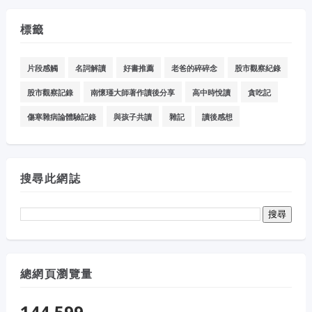
標籤
片段感觸
名詞解讀
好書推薦
老爸的碎碎念
股市觀察紀錄
股市觀察記錄
南懷瑾大師著作讀後分享
高中時悅讀
貪吃記
傷寒雜病論體驗記錄
與孩子共讀
雜記
讀後感想
搜尋此網誌
總網頁瀏覽量
144,599