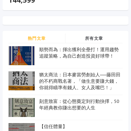
熱門文章
所有文章
順勢而為：揮出獲利全壘打！運用趨勢
追蹤策略，為自己創造投資好球帶！
猶太商法：日本麥當勞創始人──藤田田
的不朽商戰名著，「做生意要賺大錢，
你就得瞄準有錢人、女人及嘴巴！」
刻意致富：從心態奠定到行動抉擇，50
年經典教你賺出想要的人生
【信任體量】