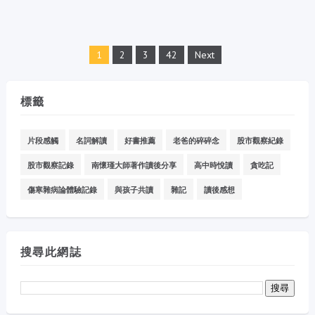
1
2
3
42
Next
標籤
片段感觸
名詞解讀
好書推薦
老爸的碎碎念
股市觀察紀錄
股市觀察記錄
南懷瑾大師著作讀後分享
高中時悅讀
貪吃記
傷寒雜病論體驗記錄
與孩子共讀
雜記
讀後感想
搜尋此網誌