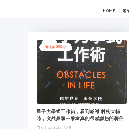
HOME
老
老爸的碎碎念
量子力學式工作術，看到感謝 村松大輔
時，突然鼻頭ㄧ酸🙈真的很感謝您的著作
6月 22, 2026
0