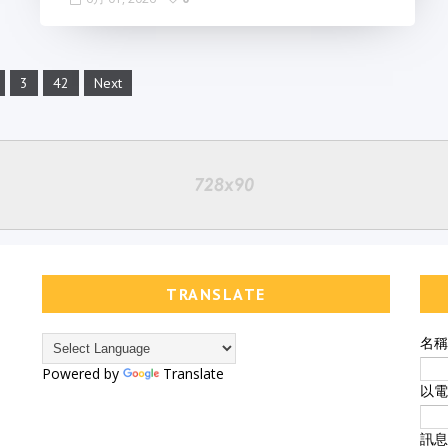
3
42
Next
TRANSLATE
名稱
Powered by
Translate
以
訊