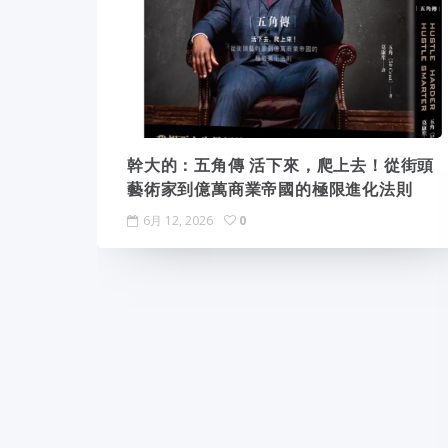
幹大的：五角傳 活下來，爬上去！從街頭
藝術家到億萬商業帝國的極限進化法則
6月 12, 2026
0