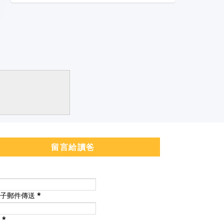
留言給讀爸
電子郵件傳送
*
息
*