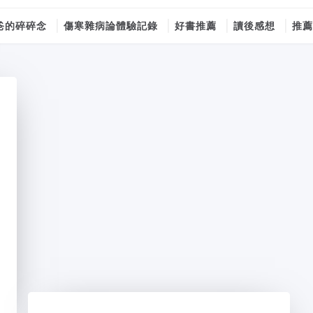
爸的碎碎念
傷寒雜病論體驗記錄
好書推薦
讀後感想
推薦