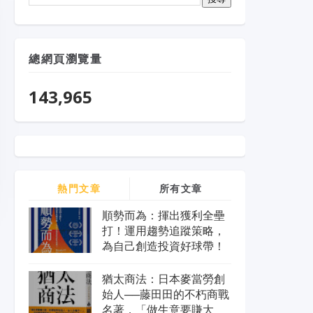
總網頁瀏覽量
143,965
熱門文章
所有文章
順勢而為：揮出獲利全壘
打！運用趨勢追蹤策略，
為自己創造投資好球帶！
猶太商法：日本麥當勞創
始人──藤田田的不朽商戰
名著，「做生意要賺大