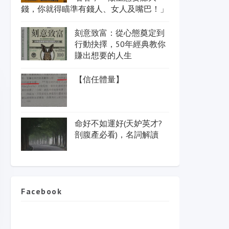
錢，你就得瞄準有錢人、女人及嘴巴！」
刻意致富：從心態奠定到
行動抉擇，50年經典教你
賺出想要的人生
【信任體量】
命好不如運好(天妒英才?
剖腹產必看)，名詞解讀
Facebook