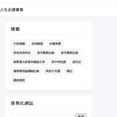
人生必讀書籍
標籤
片段感觸
名詞解讀
好書推薦
老爸的碎碎念
股市觀察紀錄
股市觀察記錄
南懷瑾大師著作讀後分享
高中時悅讀
貪吃記
傷寒雜病論體驗記錄
與孩子共讀
雜記
讀後感想
搜尋此網誌