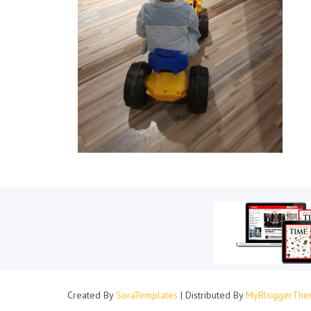
Created By
SoraTemplates
| Distributed By
MyBloggerThe