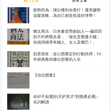
熱門文章
所有文章
順勢而為：揮出獲利全壘打！運用趨勢
追蹤策略，為自己創造投資好球帶！
猶太商法：日本麥當勞創始人──藤田田
的不朽商戰名著，「做生意要賺大錢，
你就得瞄準有錢人、女人及嘴巴！」
刻意致富：從心態奠定到行動抉擇，50
年經典教你賺出想要的人生
【信任體量】
命好不如運好(天妒英才?剖腹產必看)，
名詞解讀