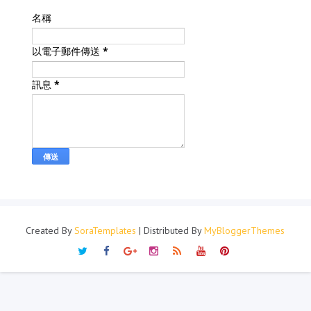
名稱
以電子郵件傳送
*
訊息
*
Created By
SoraTemplates
| Distributed By
MyBloggerThemes