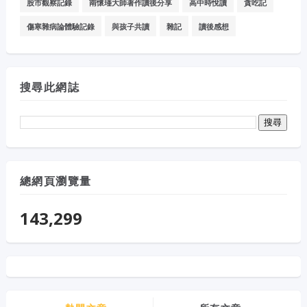
股市觀察記錄
南懷瑾大師著作讀後分享
高中時悅讀
貪吃記
傷寒雜病論體驗記錄
與孩子共讀
雜記
讀後感想
搜尋此網誌
總網頁瀏覽量
143,299