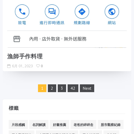
漁師手作料理
6月 01, 2023
0
1
2
3
42
Next
標籤
片段感觸
名詞解讀
好書推薦
老爸的碎碎念
股市觀察紀錄