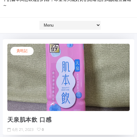
～
貪吃記
天泉肌本飲 口感
6月 21, 2023
0